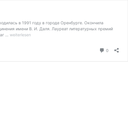
одилась в 1991 году в городе Оренбурге. Окончила
динения имени В. И. Даля. Лауреат литературных премий
Влада
Шаг …
weiterlesen
Абаимова.
Стихотворения
Kommenta
0