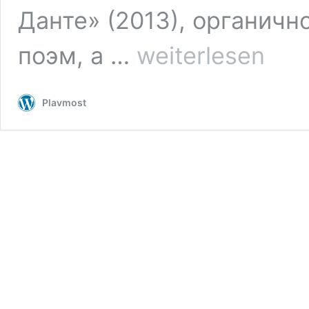
Данте» (2013), органич
Глеб
поэм, а …
weiterlesen
Шульпяков.
Свидетелю
видней
Plavmost