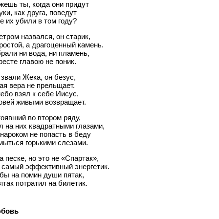
жешь ты, когда они придут
уки, как друга, поведут
де их убили в том году?
тром назвался, он старик,
ростой, а драгоценный камень.
брали ни вода, ни пламень,
ресте главою не поник.
 звали Жека, он безус,
ая вера не прельщает.
небо взял к себе Иисус,
овей живыми возвращает.
тоявший во втором ряду,
 на них квадратными глазами,
нароком не попасть в беду
мыться горькими слезами.
а песке, но это не «Спартак»,
– самый эффективный энергетик.
бы на помин души пятак,
ятак потратил на билетик.
юбовь