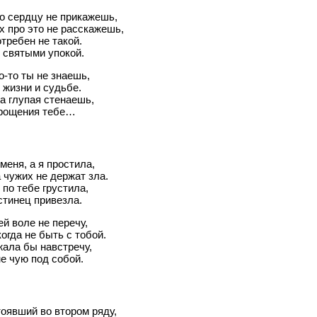
о сердцу не прикажешь,
х про это не расскажешь,
требен не такой.
 святыми упокой.
о-то ты не знаешь,
 жизни и судьбе.
а глупая стенаешь,
прощения тебе…
меня, а я простила,
 чужих не держат зла.
 по тебе грустила,
стинец привезла.
й воле не перечу,
огда не быть с тобой.
ала бы навстречу,
не чую под собой.
тоявший во втором ряду,