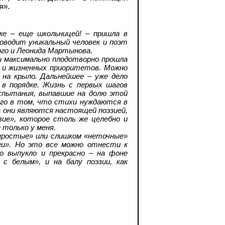
я».
же – еще школьницей! – пришла в
ководит уникальный человек и поэт
ого и Леонида Мартынова.
и максимально плодотворно прошла
а и жизненных приоритетов. Можно
 на крыло. Дальнейшее – уже дело
 в порядке. Жизнь с первых шагов
испытания, выпавшие на долю этой
его в том, что стихи нуждаются в
а они являются настоящей поэзией,
ие», которое столь же целебно и
 только у меня.
«простые» или слишком «неточные»
иги». Но это все можно отнести к
о выпукло и прекрасно – на фоне
с белым», и на балу поэзии, как