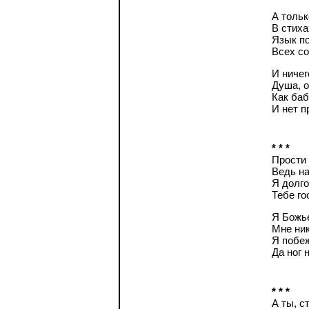
А тольк
В стиха
Язык по
Всех со
И ничег
Душа, о
Как баб
И нет 
* * *
Прости 
Ведь на
Я долго
Тебе го
Я Божье
Мне ник
Я побеж
Да ног 
* * *
А ты, с