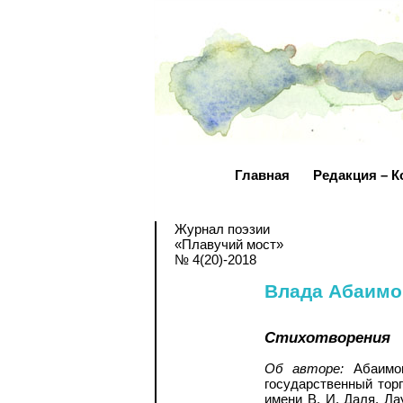
Главная
Редакция – К
Журнал поэзии
«Плавучий мост»
№ 4(20)-2018
Влада Абаимо
Стихотворения
Об авторе:
Абаимов
государственный тор
имени В. И. Даля. Л