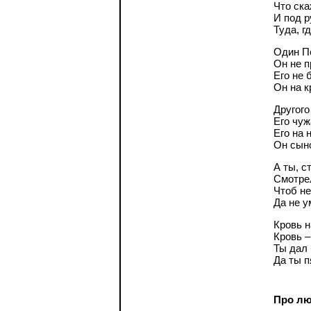
Что ска
И под р
Туда, г
Один Пе
Он не п
Его не 
Он на к
Другого
Его чуж
Его на 
Он сын
А ты, с
Смотрел
Чтоб не
Да не у
Кровь н
Кровь 
Ты дал 
Да ты п
Про л