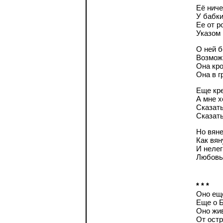
Её ниче
У бабки
Ее от р
Указом 
О ней 
Возможн
Она кро
Она в г
Еще кре
А мне х
Сказать
Сказать
Но вяне
Как вян
И нелег
Любовь 
* * *
Оно еще
Еще о Б
Оно жив
От остр