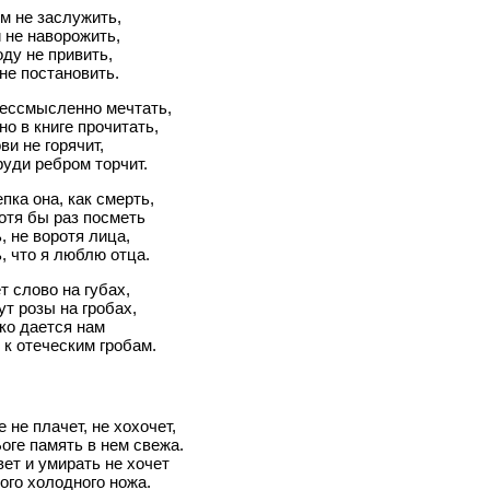
м не заслужить,
 не наворожить,
оду не привить,
не постановить.
бессмысленно мечтать,
о в книге прочитать,
ви не горячит,
руди ребром торчит.
пка она, как смерть,
отя бы раз посметь
, не воротя лица,
, что я люблю отца.
т слово на губах,
ут розы на гробах,
ко дается нам
к отеческим гробам.
 не плачет, не хохочет,
оге память в нем свежа.
ет и умирать не хочет
ого холодного ножа.