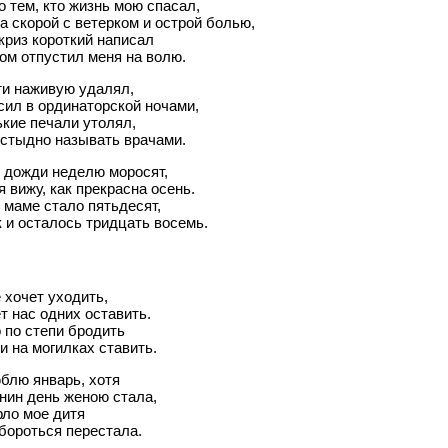
 тем, кто жизнь мою спасал,
а скорой с ветерком и острой болью,
криз короткий написал
ом отпустил меня на волю.
ти наживую удалял,
сил в ординаторской ночами,
ькие печали утолял,
 стыдно называть врачами.
 дожди неделю моросят,
я вижу, как прекрасна осень.
маме стало пятьдесят,
к и осталось тридцать восемь.
 хочет уходить,
т нас одних оставить.
 по степи бродить
и на могилках ставить.
блю январь, хотя
нин день женою стала,
рло мое дитя
бороться перестала.