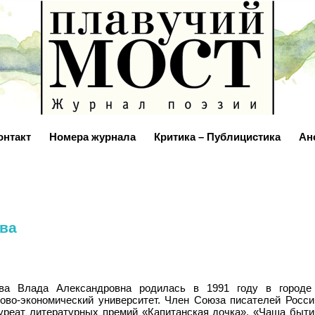
онтакт
Номера журнала
Критика – Публицистика
Ан
ва
а Влада Александровна родилась в 1991 году в городе 
гово-экономический университет. Член Союза писателей Росси
ауреат литературных премий «Капитанская дочка», «Чаша быти