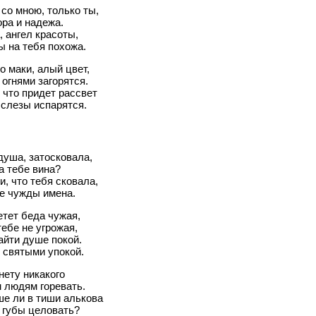
со мною, только ты,
ра и надежа.
, ангел красоты,
 на тебя похожа.
о маки, алый цвет,
 огнями загорятся.
 что придет рассвет
слезы испарятся.
душа, затосковала,
а тебе вина?
и, что тебя сковала,
е чужды имена.
етет беда чужая,
ебе не угрожая,
айти душе покой.
 святыми упокой.
нету никакого
 людям горевать.
е ли в тиши алькова
 губы целовать?