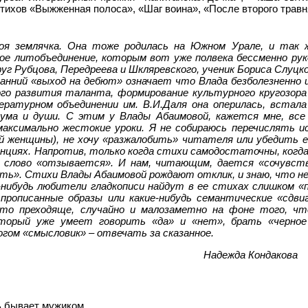
стихов «Выжженная полоса», «Шаг воина», «После второго травн
оя землячка. Она тоже родилась на Южном Урале, и так 
кое литобъединение, которым вот уже полвека бессменно ру
руг Рубцова, Передреева и Шкляревского, ученик Бориса Слуцк
анний «выход на дебют» означает что Влада безболезненно 
ого развития таланта, формирование культурного кругозор
ратурном объединении им. В.И.Даля она оперилась, встала
 ума и души. С этим у Влады Абаимовой, кажется мне, все
максимально жестокие уроки. Я не собираюсь перечислять 
ой женщины), не хочу «разжалобить» читателя или убедить 
енциях. Напротив, только когда стихи самодостаточны, когд
 слово «отзывается». И нам, читающим, дается «сочувств
ать». Стихи Влады Абаимовой рождают отклик, и знаю, что не
-нибудь любители гладкописи найдут в ее стихах слишком 
 прописанные образы или какие-нибудь семантические «сдв
это преходяще, случайно и малозаметно на фоне того, чт
торый уже умеет говорить «да» и «нет», брать «черное 
гом «смысловик» – отвечать за сказанное.
Надежда Кондакова
ь бывает мужиком,