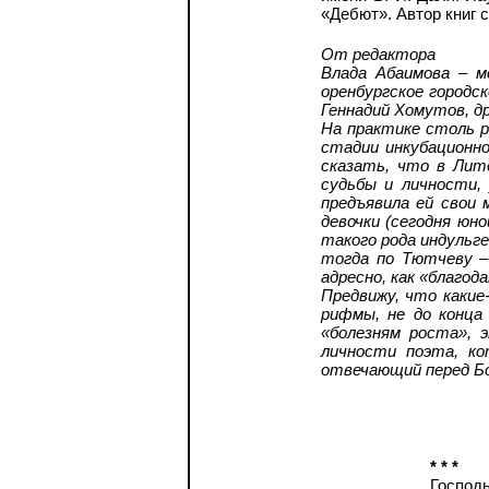
«Дебют». Автор книг 
От редактора
Влада Абаимова – м
оренбургское городс
Геннадий Хомутов, д
На практике столь р
стадии инкубационн
сказать, что в Лите
судьбы и личности,
предъявила ей свои 
девочки (сегодня юн
такого рода индульг
тогда по Тютчеву –
адресно, как «благод
Предвижу, что какие
рифмы, не до конца
«болезням роста», 
личности поэта, ко
отвечающий перед Бо
* * *
Господ