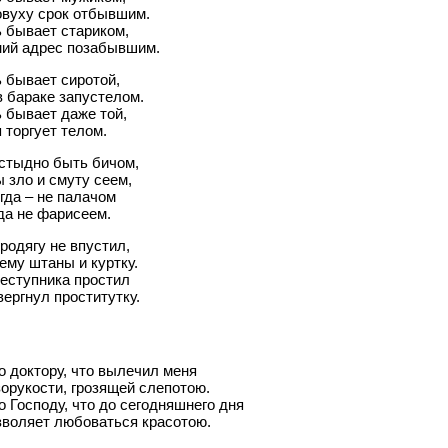
овуху срок отбывшим.
 бывает стариком,
ий адрес позабывшим.
 бывает сиротой,
 бараке запустелом.
 бывает даже той,
 торгует телом.
 стыдно быть бичом,
 зло и смуту сеем,
гда – не палачом
да не фарисеем.
родягу не впустил,
ему штаны и куртку.
еступника простил
вергнул проститутку.
 доктору, что вылечил меня
орукости, грозящей слепотою.
 Господу, что до сегодняшнего дня
зволяет любоваться красотою.