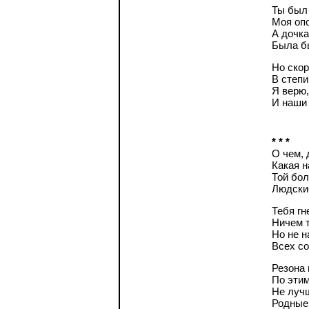
Ты был 
Моя опо
А дочка
Была бы
Но скор
В степи
Я верю,
И наши 
* * *
О чем, 
Какая н
Той бол
Людски
Тебя гн
Ничем т
Но не н
Всех со
Резона 
По этим
Не лучш
Родные