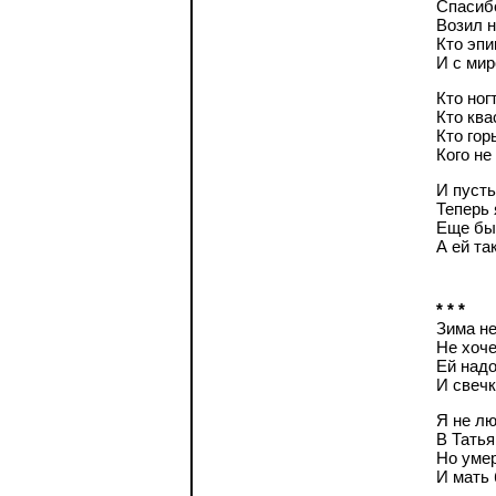
Спасибо
Возил н
Кто эпи
И с мир
Кто ног
Кто ква
Кто гор
Кого не
И пусть
Теперь 
Еще бы 
А ей та
* * *
Зима не
Не хоче
Ей надо
И свечк
Я не лю
В Татья
Но уме
И мать 