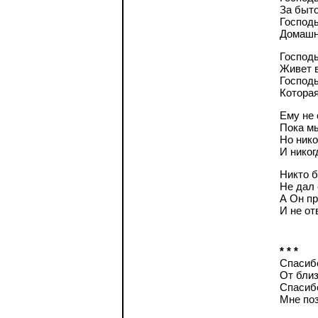
За быт
Господь
Домашн
Господь
Живет в
Господь
Которая
Ему не
Пока мы
Но нико
И никог
Никто б
Не дал 
А Он пр
И не от
* * *
Спасибо
От близ
Спасибо
Мне по