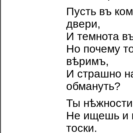
Пусть въ ко
двери,
И темнота в
Но почему то
вѣримъ,
И страшно н
обмануть?
Ты нѣжности
Не ищешь и 
тоски.