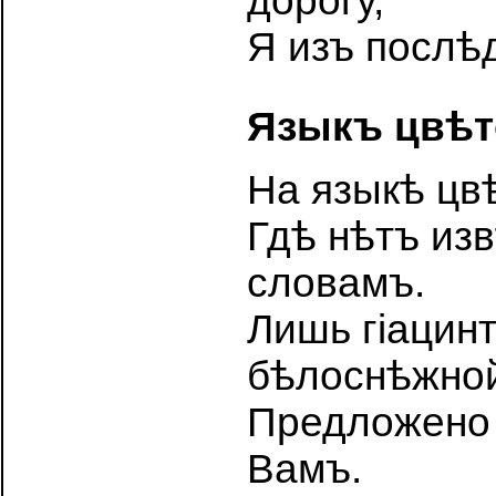
дорогу,
Я изъ послѣ
Языкъ цвѣто
На языкѣ цв
Гдѣ нѣтъ изв
словамъ.
Лишь гiацин
бѣлоснѣжно
Предложено 
Вамъ.