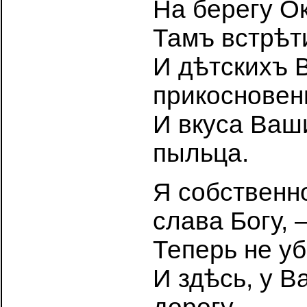
На берегу О
Тамъ встрѣт
И дѣтскихъ 
прикосновен
И вкуса Ваш
пыльца.
Я собственн
слава Богу, 
Теперь не у
И здѣсь, у В