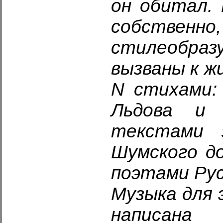
он обитал. 
собствен
стилеобра
вызваны к 
N стихами: 
Льдова и 
текстами 
Шумского до
поэтами Рус
Музыка для 
написана 