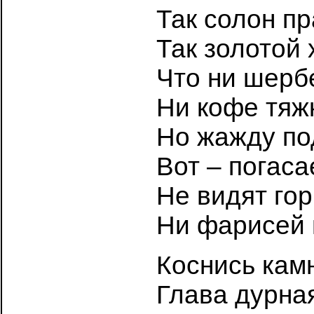
Так солон п
Так золотой 
Что ни шерб
Ни кофе тяжк
Но жажду по
Вот – погаса
Не видят гор
Ни фарисей 
Коснись камн
Глава дурная