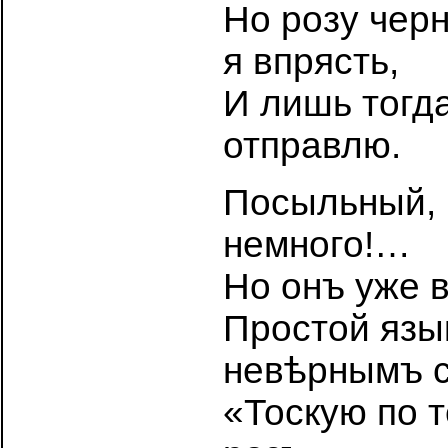
Но розу черн
я впрясть,
И лишь тогд
отправлю.
Посыльный, 
немного!…
Но онъ уже 
Простой язы
невѣрнымъ с
«Тоскую по 