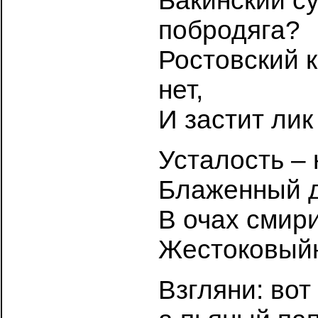
Бакинский с
побродяга?
Ростовский 
нет,
И застит лик
Усталость –
Блаженный д
В очах смири
Жестоковыйн
Взгляни: вот