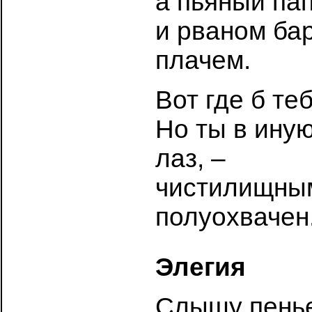
а пьяный па
и рваном бар
плачем.
Вот где б те
Но ты в ину
лаз, –
чистилищным
полуохвачен
Элегия
Слышу пенье