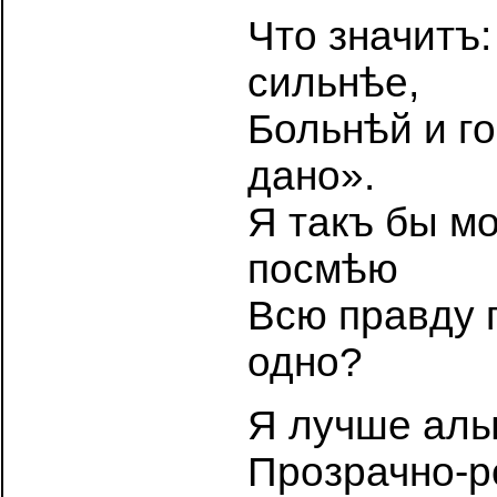
Что значитъ
сильнѣе,
Больнѣй и г
дано».
Я такъ бы мо
посмѣю
Всю правду п
одно?
Я лучше алы
Прозрачно-р