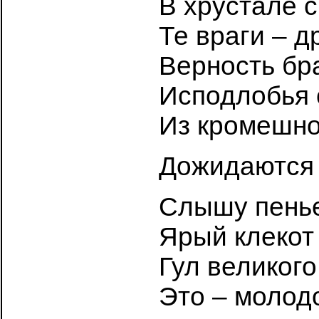
В хрустале с
Те враги – д
Верность бр
Исподлобья 
Из кромешно
Дожидаются 
Слышу пень
Ярый клекот
Гул великого
Это – молод