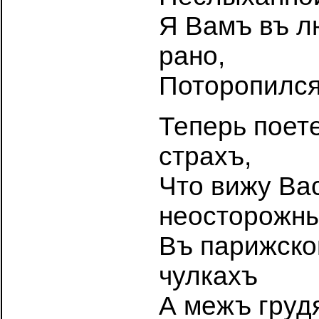
Я Вамъ въ л
рано,
Поторопился
Теперь поет
страхъ,
Что вижу Вас
неосторожны
Въ парижско
чулкахъ
А межъ груд