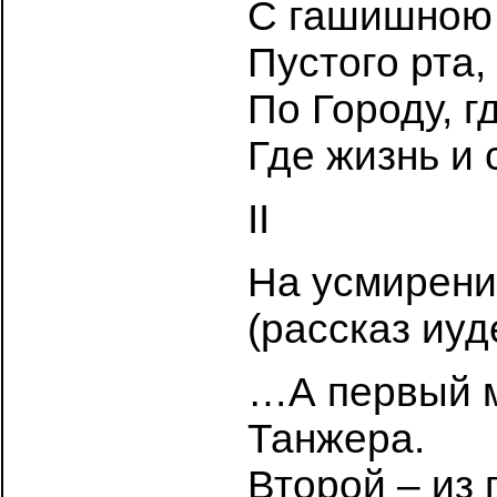
С гашишною 
Пустого рта, 
По Городу, г
Где жизнь и 
II
На усмирени
(рассказ иуд
…А первый м
Танжера.
Второй – из 