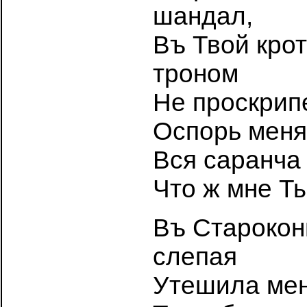
шандал,
Въ Твой крот
троном
Не проскрип
Оспорь меня
Вся саранча
Что ж мнe Ты
Въ Старокон
слeпая
Утeшила мен