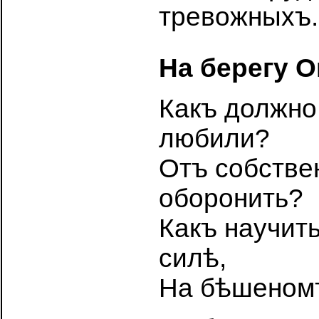
тревожныхъ.
На берегу О
Какъ должно
любили?
Отъ собстве
оборонить?
Какъ научить
силѣ,
На бѣшеномъ