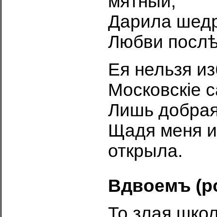
мятный,
Дарила шедр
Любви послѣ
Ея нельзя из
Московскіе 
Лишь добрая
Щадя меня и
открыла.
Вдвоемъ (р
То злая шко