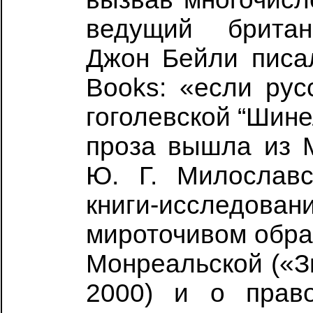
ведущий британс
Джон Бейли писа
Books: «если рус
гоголевской “Шине
проза вышла из М
Ю. Г. Милославс
книги-исслед
мироточивом обра
Монреальской («З
2000) и о право