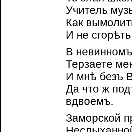
Учитель музы
Как вымолит
И не сгорѣт
В невинномъ
Терзаете мен
И мнѣ безъ 
Да что ж по
вдвоемъ.
Заморской п
Неслыханной