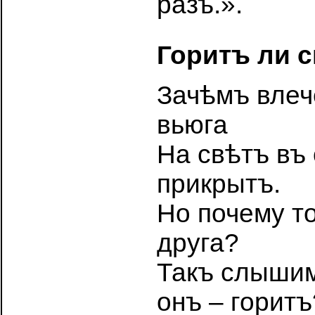
разъ.».
Горитъ ли с
Зачѣмъ влеч
вьюга
На свѣтъ въ
прикрытъ.
Но почему т
друга?
Такъ слышим
онъ – горитъ