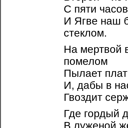
С пяти часов
И Ягве наш 
стеклом.
На мертвой 
помелом
Пылает плат
И, дабы в на
Гвоздит сер
Где гордый д
В луженой ж