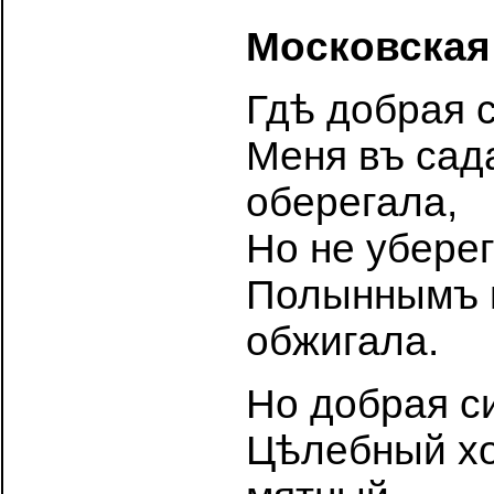
Московская
Гдѣ добрая с
Меня въ сад
оберегала,
Но не уберег
Полыннымъ 
обжигала.
Но добрая с
Цѣлебный хо