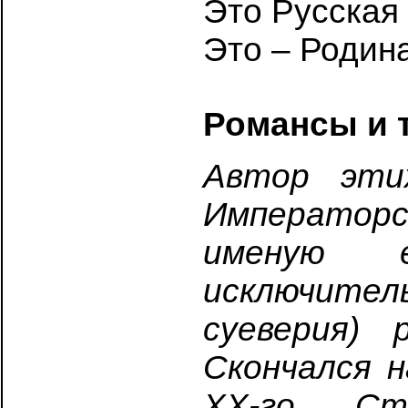
Это Русская
Это – Родин
Романсы и т
Автор эти
Императорс
именую 
исключител
суеверия) 
Скончался н
ХХ-го. Ст