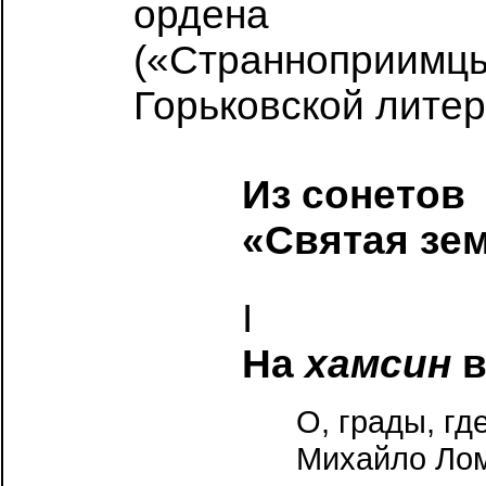
ордена иоан
(«Страннопри
Горьковской литер
Из сонетов
«Святая зе
I
На
хамсин
в
О, грады, гд
Михайло Ло