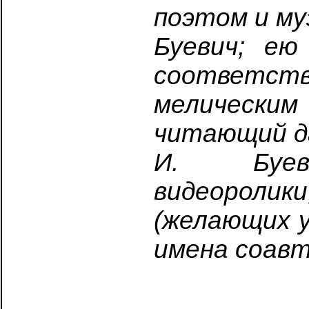
поэтом и му
Буевич; е
соответ
мелическ
читающий да
И. Буев
видеоролик
(желающих 
имена соавт