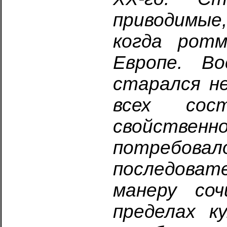
приводимые,
когда рот
Европе. Во
старался н
всех сос
свойственн
потреб
последова
манеру со
пределах к