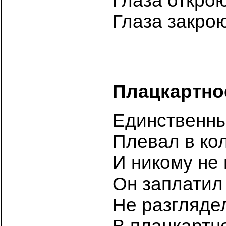
Глаза открою
Глаза закрою
Плацкартно
Единственны
Плевал в кол
И никому не
Он заплатил
Не разглядел