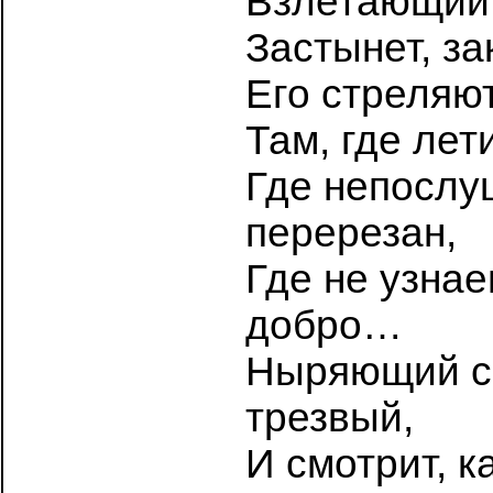
Взлетающий 
Застынет, за
Его стреляю
Там, где лет
Где непослу
перерезан,
Где не узнае
добро…
Ныряющий с 
трезвый,
И смотрит, к