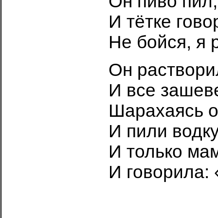
Он пиво пил,
И тётке гов
Не бойся, я 
Он раствори
И все зашев
Шарахаясь от
И пили водку
И только ма
И говорила: