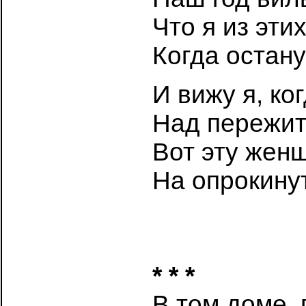
Что я из эти
Когда остану
И вижу я, ко
Над пережит
Вот эту жен
На опрокину
* * *
В том доме, 