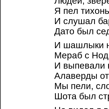
Людей, звере
Я пел тихонь
И слушал б
Дато был сед
И шашлыки н
Мераб с Нод
И выпевали 
Алаверды от
Мы пели, сл
Шота был ст