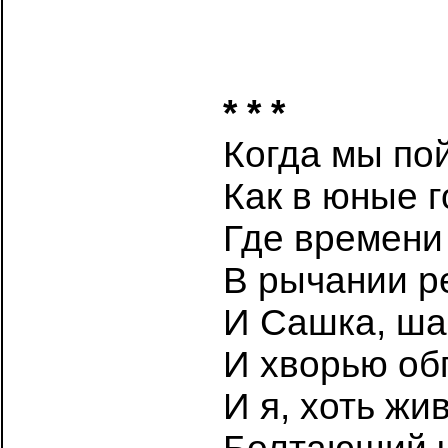
* * *
Когда мы по
Как в юные г
Где времени
В рычании р
И Сашка, ша
И хворью об
И я, хоть жи