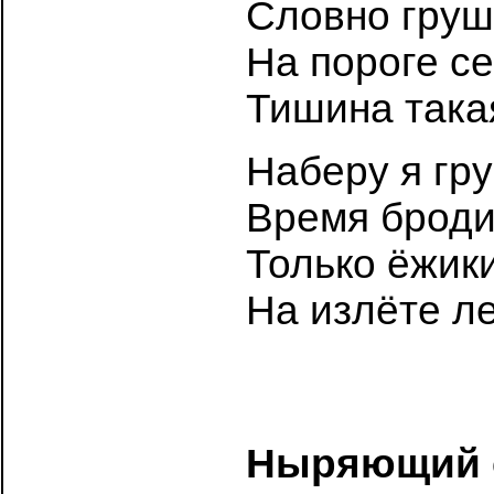
Словно груша
На пороге с
Тишина така
Наберу я гру
Время броди
Только ёжик
На излёте ле
Ныряющий 