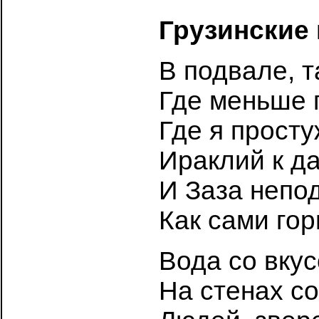
Грузинские
В подвале, т
Где меньше 
Где я просту
Ираклий к д
И Заза непо
Как сами гор
Вода со вку
На стенах с