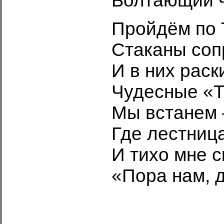
Болтающий чт
Пройдём по 
Стаканы соп
И в них рас
Чудесные «Т
Мы встанем –
Где лестница
И тихо мне с
«Пора нам, д