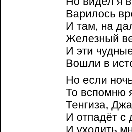
Но видел я 
Варилось вре
И там, на д
Железный ве
И эти чудны
Вошли в ист
Но если ночь
То вспомню 
Тенгиза, Дж
И отпадёт с 
И уходить мн