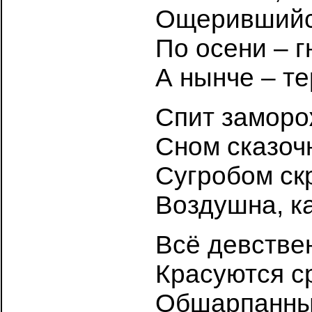
Ощерившийся
По осени – г
А нынче – т
Спит заморо
Сном сказоч
Сугробом ск
Воздушна, ка
Всё девстве
Красуются с
Обшарпанны