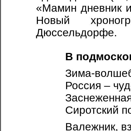
«Мамин дневник и
Новый хроног
Дюссельдорфе.
В подмоско
Зима-волше
Россия – чуд
Заснеженная
Сиротский п
Валежник, в