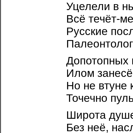
Уцелели в н
Всё течёт-м
Русские пос
Палеонтолог
Допотопных 
Илом занесё
Но не втуне 
Точечно пуль
Широта душе
Без неё, нас