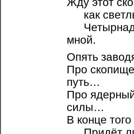
Жду этот ск
…..
как свет
…..
Четырнад
мной.
Опять завод
Про скопище
путь…
Про ядерный
силы…
В конце того
…..
Придёт л