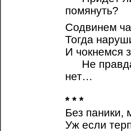
помянуть?
Содвинем чар
Тогда наруш
И чокнемся 
…..
Не правд
нет…
* * *
Без паники, 
Уж если тер