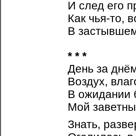
И след его п
Как чья-то, 
В застывшем
* * *
День за днём
Воздух, влаг
В ожидании 
Мой заветны
Знать, разв