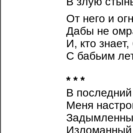
В злую стын
От него и ог
Дабы не омр
И, кто знает
С бабьим ле
* * *
В последний 
Меня настро
Задымленный
Изломанный 