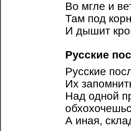
Во мгле и ве
Там под кор
И дышит кров
Русские по
Русские пос
Их запомнить
Над одной п
обхохочешьс
А иная, скла