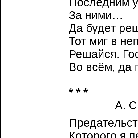
Последним у
За ними…
Да будет р
Тот миг в не
Решайся. Го
Во всём, да 
* * *
А. С
Предательст
Которого я п