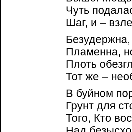
Чуть подала
Шаг, и – взл
Безудержна, 
Пламенна, н
Плоть обезг
Тот же – не
В буйном по
Грунт для с
Того, Кто во
Над безысхо