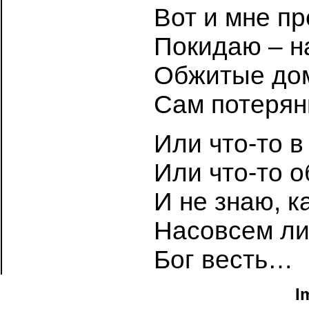
Вот и мне п
Покидаю – н
Обжитые до
Сам потерянн
Или что-то 
Или что-то 
И не знаю, к
Насовсем ли,
Бог весть…
I