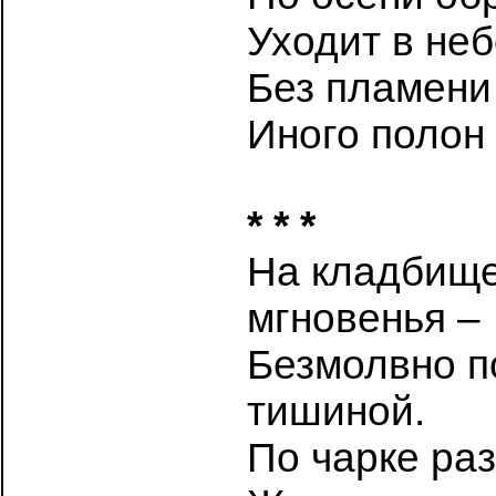
Уходит в не
Без пламен
Иного полон 
* * *
На кладбищ
мгновенья –
Безмолвно п
тишиной.
По чарке раз