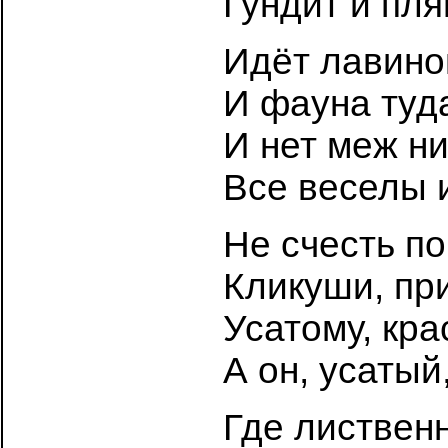
Гундит и пл
Идёт лавино
И фауна туда
И нет меж ни
Все веселы и
Не счесть по
Кликуши, пр
Усатому, кра
А он, усатый
Где листвен