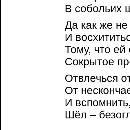
В собольих 
Да как же не
И восхититьс
Тому, что ей
Сокрытое п
Отвлечься о
От несконча
И вспомнить,
Шёл – безогл