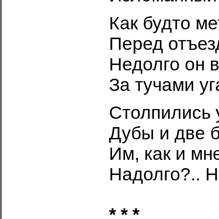
Как будто м
Перед отъез
Недолго он 
За тучами уг
Столпились у
Дубы и две б
Им, как и мн
Надолго?.. Н
* * *