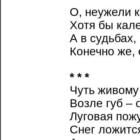
О, неужели к
Хотя бы кал
А в судьбах,
Конечно же,
* * *
Чуть живом
Возле губ – 
Луговая пож
Снег ложитс