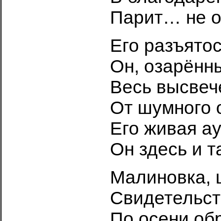
Парит… не о
Его разъятос
Он, озарённ
Весь высвече
От шумного 
Его живая ау
Он здесь и т
Малиновка, 
Свидетельств
По осени об