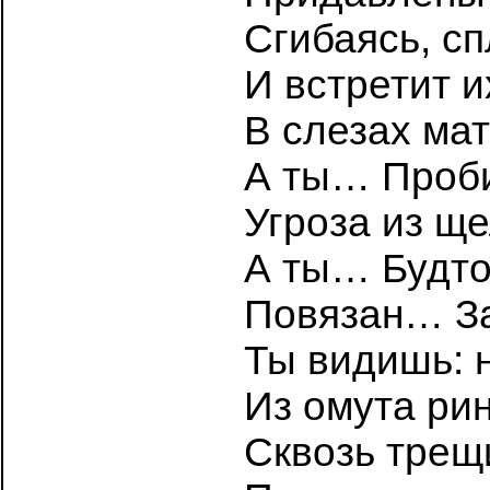
Сгибаясь, сп
И встретит 
В слезах ма
А ты… Проби
Угроза из ще
А ты… Будто
Повязан… За
Ты видишь: 
Из омута ри
Сквозь трещ