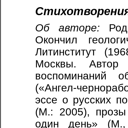
Стихотворени
Об авторе:
Роди
Окончил геологи
Литинститут (19
Москвы. Автор 
воспоминаний 
(«Ангел-чернорабо
эссе о русских п
(М.: 2005), проз
один день» (М.,