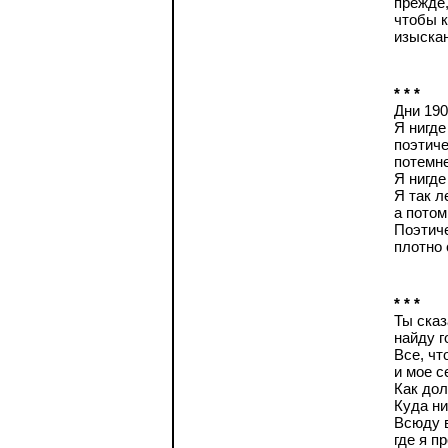
прежде,
чтобы к
изыска
* * *
Дни 190
Я нигде
поэтиче
потемн
Я нигде
Я так л
а потом
Поэтиче
плотно 
* * *
Ты сказ
найду г
Все, чт
и мое с
Как дол
Куда ни
Всюду 
где я п