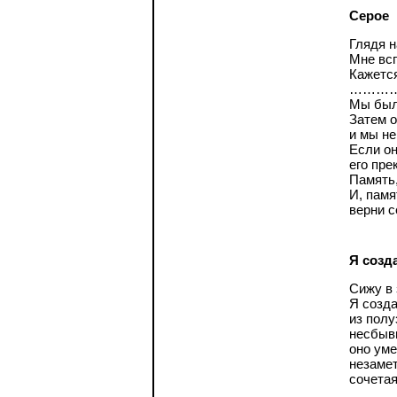
Серое
Глядя н
Мне вс
Кажется
………
Мы был
Затем о
и мы не
Если он
его пре
Память,
И, памя
верни с
Я созд
Сижу в
Я созда
из полу
несбыв
оно уме
незамет
сочетая