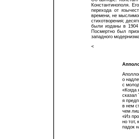
Константинополя. Ег
перехода от язычест
времени, не мыслимо
стихотворения; деся
были изданы в 1904 
Посмертно был призн
западного модернизма
<
Апполо
Аполло
о надл
с моло
«Когда 
сказал 
я пред
в нем с
чем лиц
«Из про
но тот,
падок н