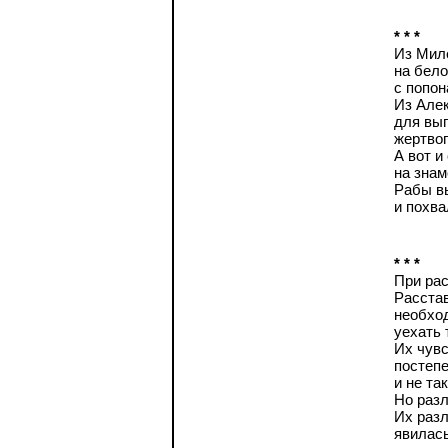
* * *
Из Миле
на бел
с попон
Из Алек
для вы
жертвоп
А вот и
на зна
Рабы в
и похва
* * *
При рас
Расстав
необход
уехать 
Их чувс
постепе
и не та
Но разл
Их разл
явилась