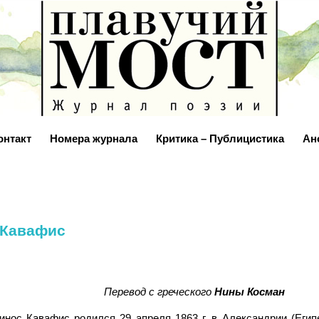
онтакт
Номера журнала
Критика – Публицистика
Ан
 Кавафис
Перевод с греческого
Нины Косман
нос Кавафис родился 29 апреля 1863 г. в Александрии (Египе