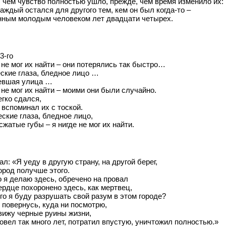
 чем чувство полностью ушло, прежде, чем время изменило их:
аждый остался для другого тем, кем он был когда-то –
нным молодым человеком лет двадцати четырех.
3-го
 не мог их найти – они потерялись так быстро…
ские глаза, бледное лицо …
евшая улица …
 не мог их найти – моими они были случайно.
егко сдался,
 вспоминал их с тоской.
ские глаза, бледное лицо,
сжатые губы – я нигде не мог их найти.
ал: «Я уеду в другую страну, на другой берег,
ород получше этого.
о я делаю здесь, обречено на провал
ердце похоронено здесь, как мертвец,
го я буду разрушать свой разум в этом городе?
 повернусь, куда ни посмотрю,
вижу черные руины жизни,
ровел так много лет, потратил впустую, уничтожил полностью.»