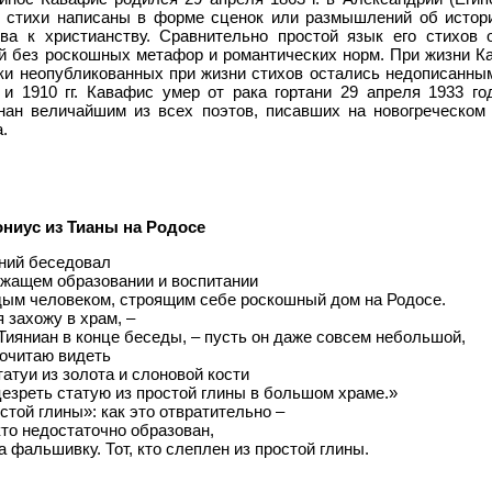
о стихи написаны в форме сценок или размышлений об истор
ва к христианству. Сравнительно простой язык его стихов 
й без роскошных метафор и романтических норм. При жизни К
тки неопубликованных при жизни стихов остались недописанным
и 1910 гг. Кавафис умер от рака гортани 29 апреля 1933 го
ан величайшим из всех поэтов, писавших на новогреческом
.
ниус из Тианы на Родосе
ний беседовал
ежащем образовании и воспитании
дым человеком, строящим себе роскошный дом на Родосе.
я захожу в храм, –
Тияниан в конце беседы, – пусть он даже совсем небольшой,
почитаю видеть
татуи из золота и слоновой кости
езреть статую из простой глины в большом храме.»
стой глины»: как это отвратительно –
 кто недостаточно образован,
а фальшивку. Тот, кто слеплен из простой глины.