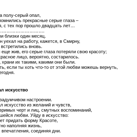
а полу-серый опал,
помнились прекрасные серые глаза –
, с тех пор прошло двадцать лет…
………………………….
и близки один месяц.
н уехал на работу, кажется, в Смирну,
 встретились вновь.
 еще жив, его серые глаза потеряли свою красоту;
красное лицо, вероятно, состарилось.
 храни их такими, какими они были.
ть, если ты хоть что-то от этой любви можешь вернуть,
егодня.
ал искусство
 задумчивом настроении.
л искусство из желаний и чувств,
зримых черт и лиц, смутных воспоминаний,
шейся любви. Уйду в искусство:
ет придать форму Красоте,
но наполняя жизнь,
 впечатления, соединяя дни.