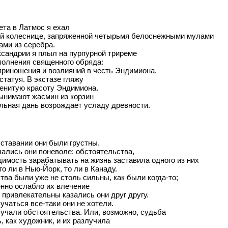
та в Латмос я ехал
ой колеснице, запряженной четырьмя белоснежными мулами
ами из серебра.
сандрии я плыл на пурпурной триреме
полнения священного обряда:
риношения и возлияний в честь Эндимиона.
 статуя. В экстазе гляжу
менитую красоту Эндимиона.
ынимают жасмин из корзин
льная дань возрождает усладу древности.
ставании они были грустны.
ались они поневоле: обстоятельства,
имость зарабатывать на жизнь заставила одного из них
то ли в Нью-Йорк, то ли в Канаду.
тва были уже не столь сильны, как были когда-то;
нно ослабло их влечение
к привлекательны казались они друг другу.
учаться все-таки они не хотели.
учали обстоятельства. Или, возможно, судьба
, как художник, и их разлучила