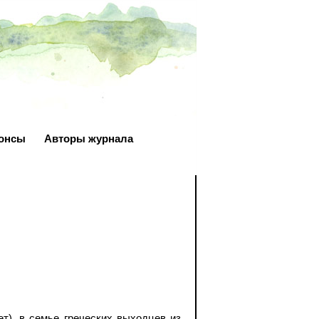
онсы
Авторы журнала
т), в семье греческих выходцев из