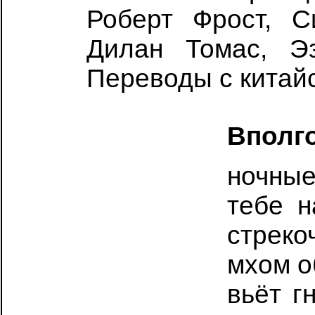
Роберт Фрост, С
Дилан Томас, Э
Переводы с китайс
Вполг
ночны
тебе 
стре
мхом 
вьёт 