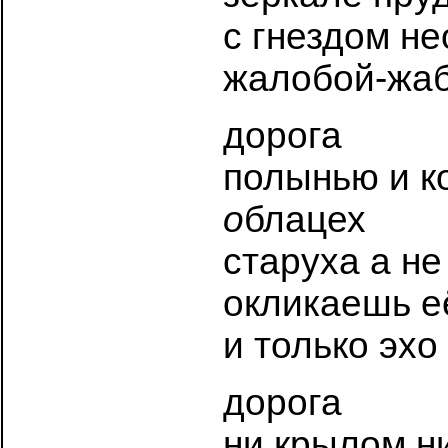
с гнездом н
жалобой-жаб
дорога
полынью и к
о
блацех
старуха а не
окликаешь е
и только эхо
дорога
ни крылом н