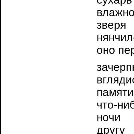
влажн
звер
нянчил
оно пе
зачер
вгляди
памя
что-ни
ночи 
другу