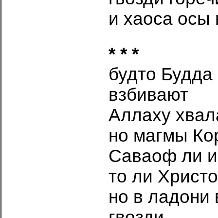
и хаоса осы 
* * *
будто Будда 
взбивают
Аллаху хвал
но магмы Ко
Саваоф ли и
то ли Христ
но в ладони 
гвозди