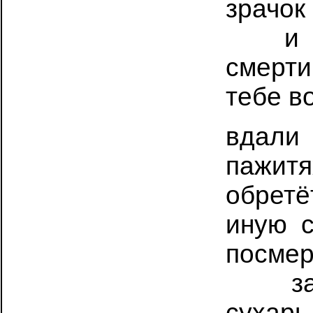
зрачок
…….
и
смерт
тебе в
вдал
пажит
обретё
иную
посме
……..
з
сухарь