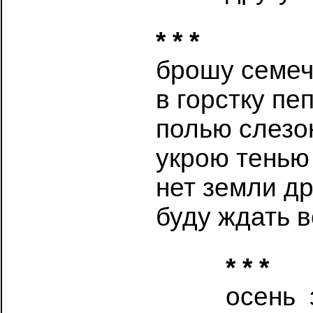
* * *
брошу семеч
в горстку пе
полью слез
укрою тенью
нет земли д
буду ждать в
* * *
осень 