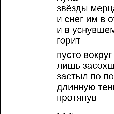
звёзды мерц
и снег им в 
и в уснувше
горит
пусто вокруг
лишь засохш
застыл по по
длинную тень
протянув