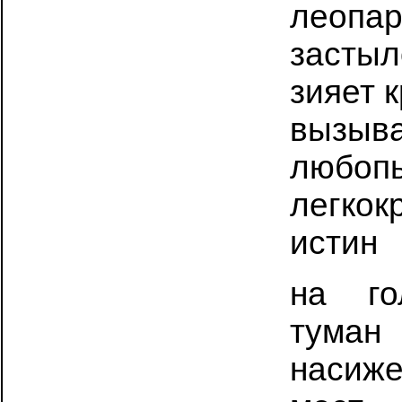
леопа
застыл
зияет 
вызыва
любопы
легкок
истин
на го
тума
насиж