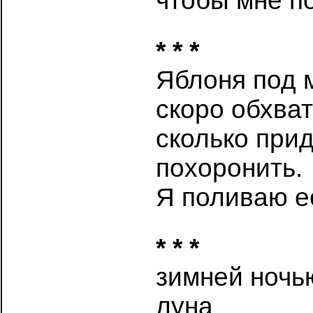
чтобы мне п
* * *
Яблоня под 
скоро обхват
сколько при
похоронить.
Я поливаю е
* * *
зимней ночь
луна