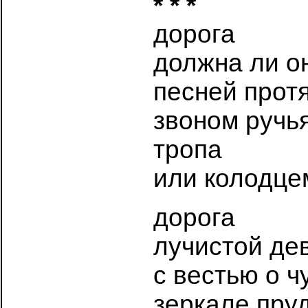
* * *
дорога
должна ли о
песней прот
звоном ручья
тропа
или колодце
дорога
лучистой де
с вестью о ч
зеркале пру