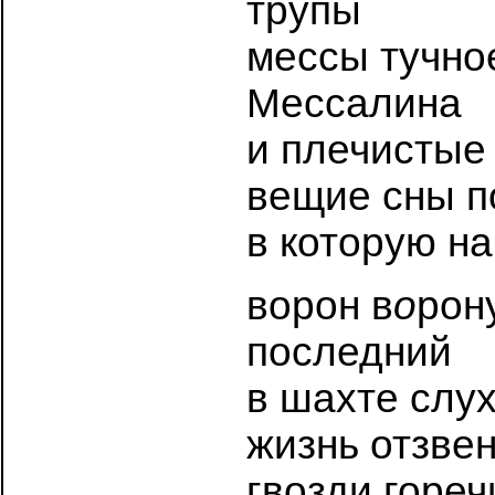
трупы
мессы тучно
Мессалина
и плечистые
вещие сны п
в которую н
ворон в
о
рон
последний
в шахте слу
жизнь отзве
гвозди гореч