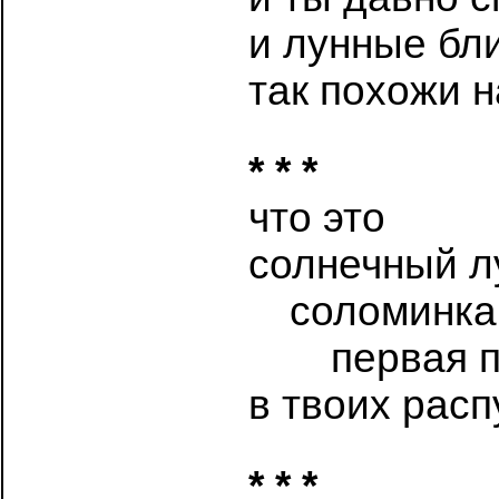
и лунные бл
так похожи 
* * *
что это
солнечный л
…
соломинка
……
первая 
в твоих рас
* * *