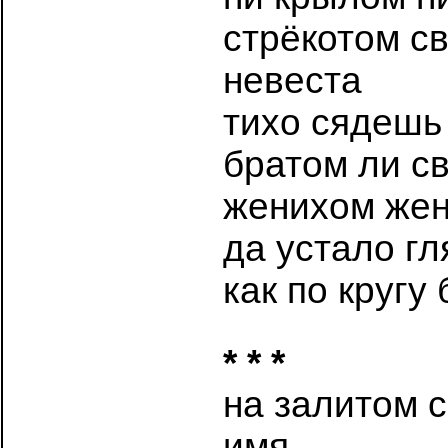
стрёкотом с
невеста
тихо сядешь
братом ли с
женихом жен
да устало г
как по кругу
* * *
на залитом 
имя