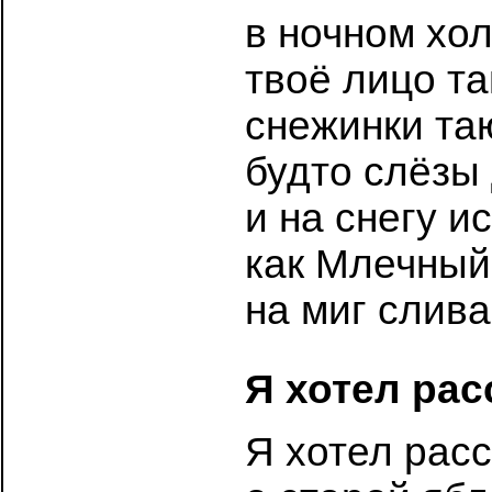
в ночном хо
твоё лицо та
снежинки та
будто слёзы 
и на снегу и
как Млечный
на миг слив
Я хотел ра
Я хотел расс