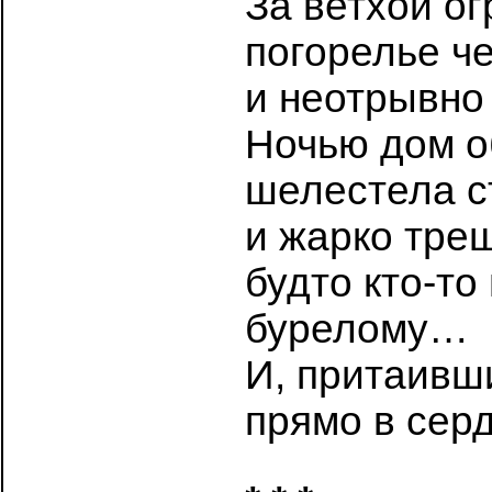
За ветхой ог
погорелье ч
и неотрывно 
Ночью дом о
шелестела с
и жарко тре
будто кто-то
бурелому…
И, притаивши
прямо в сер