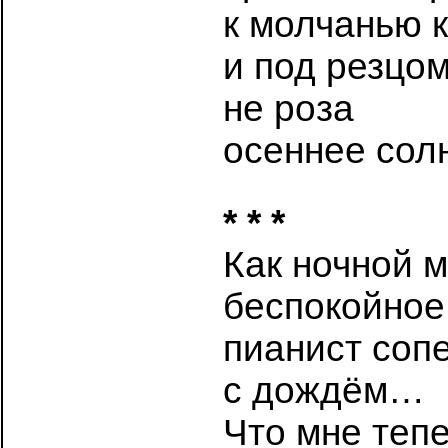
к молчанью 
и под резцо
не роза
осеннее сол
* * *
Как ночной м
беспокойное
пианист соп
с дождём…
Что мне тепе