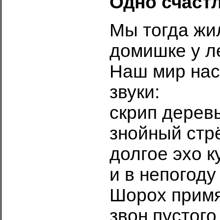
Одно счаст
Мы тогда жи
домишке у л
Наш мир нас
звуки:
скрип дерев
знойный стрё
долгое эхо к
и в непогод
Шорох примя
звон пустого