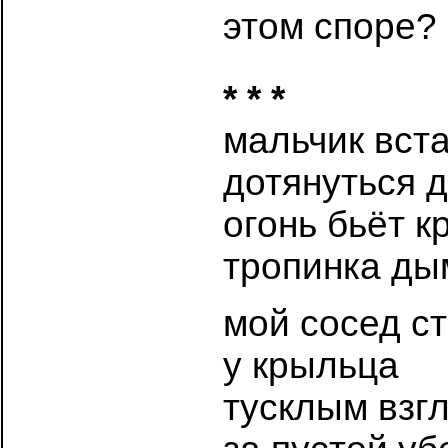
этом споре?
* * *
мальчик вста
дотянуться 
огонь бьёт 
тропинка ды
мой сосед с
у крыльца
тусклым взг