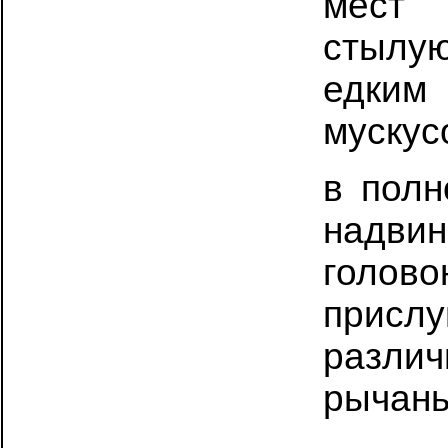
мест 
стылу
едким
мускус
в пол
надви
голо
прис
разли
рычань