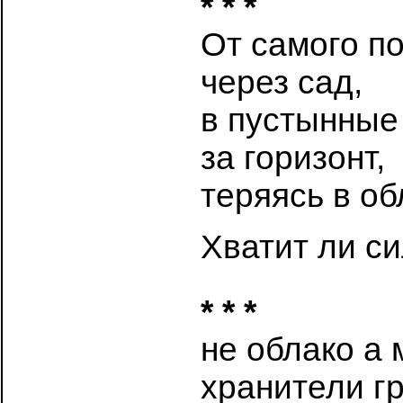
* * *
От самого по
через сад,
в пустынные
за горизонт,
теряясь в о
Хватит ли си
* * *
не облако а 
хранители г