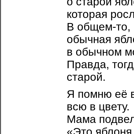
о старой ябл
которая росл
В общем-то, 
обычная ябл
в обычном м
Правда, тогд
старой.
Я помню её 
всю в цвету.
Мама подвела
«Это яблоня