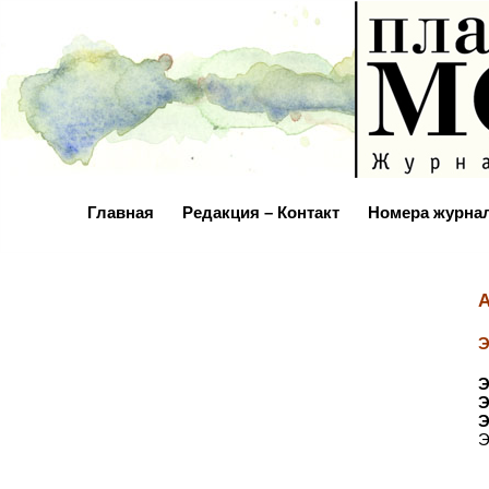
Главная
Редакция – Контакт
Номера журна
А
Э
Э
Э
Э