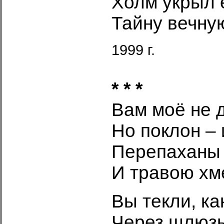
Холм укрыл 
Тайну вечну
1999 г.
* * *
Вам моё не 
Но поклон – 
Перепаханы 
И травою хм
Вы текли, ка
Через шлюзы