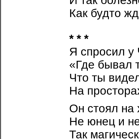
И так болезн
Как будто жд
* * *
Я спросил у 
«Где бывал 
Что ты виде
На простора
Он стоял на
Не юнец и не
Так магическ