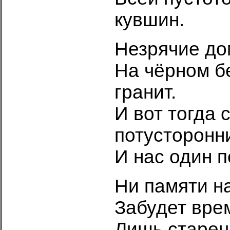
кувшин.
Незрячие до
На чёрном б
гранит.
И вот тогда 
потусторонн
И нас один п
Ни памяти на
Забудет врем
Лишь старец