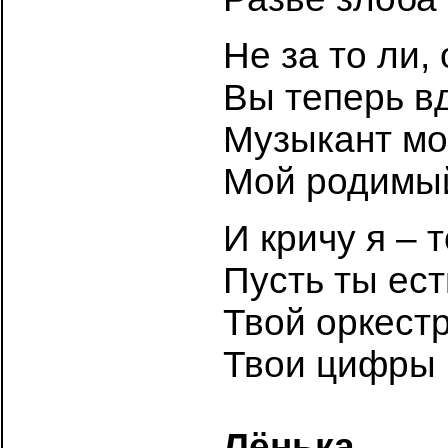
Не за то ли,
Вы теперь вд
Музыкант мо
Мой родимый
И кричу я – 
Пусть ты ест
Твой оркестр
Твои цифры н
Лёнька