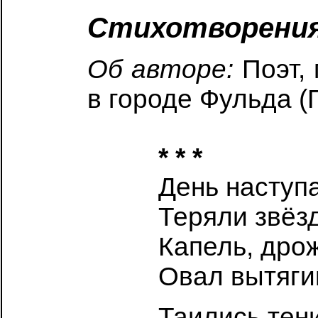
Стихотворени
Об авторе:
Поэт,
в городе Фульда (
* * *
День наступа
Теряли звёз
Капель, дро
Овал вытягив
Таились тен