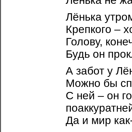
Лёнька не жа
Лёнька утром
Крепкого – х
Голову, коне
Будь он прок
А забот у Лё
Можно бы cп
С ней – он г
поаккуратней
Да и мир как