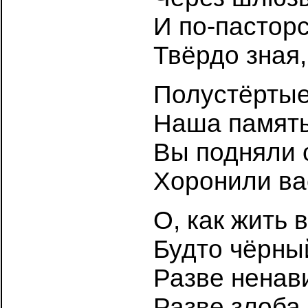
И по-пасторс
Твёрдо зная, 
Полустёртые
Наша память
Вы подняли 
Хоронили вас
О, как жить 
Будто чёрны
Разве ненави
Разве злоба