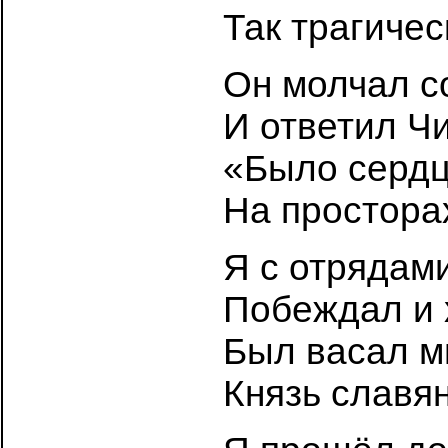
Так трагичес
Он молчал с
И ответил Чи
«Было сердц
На простора
Я с отрядам
Побеждал и х
Был васал мн
Князь славян