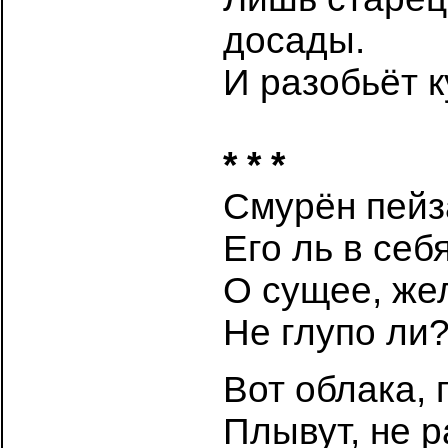
досады.
И разобьёт к
* * *
Смурён пейз
Его ль в себ
О сущее, же
Не глупо ли?
Вот облака, 
Плывут, не р