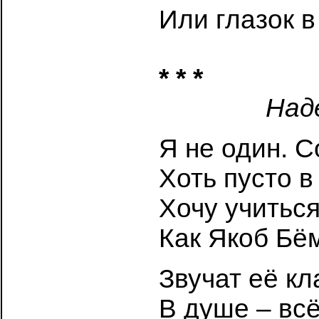
Или глазок 
* * *
Над
Я не один. С
Хоть пусто в
Хочу учиться
Как Якоб Бё
Звучат её к
В душе – всё