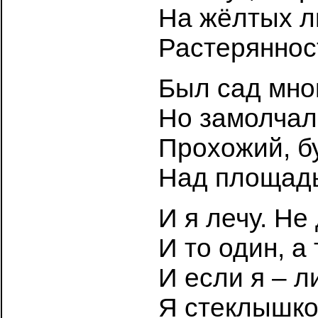
На жёлтых л
Растеряннос
Был сад мног
Но замолчал,
Прохожий, б
Над площадь
И я лечу. Не
И то один, а
И если я – л
Я стеклышко