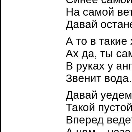
На самой ве
Давай остан
А то в такие
Ах да, ты са
В руках у ан
Звенит вода.
Давай уедем
Такой пустой
Вперед веде