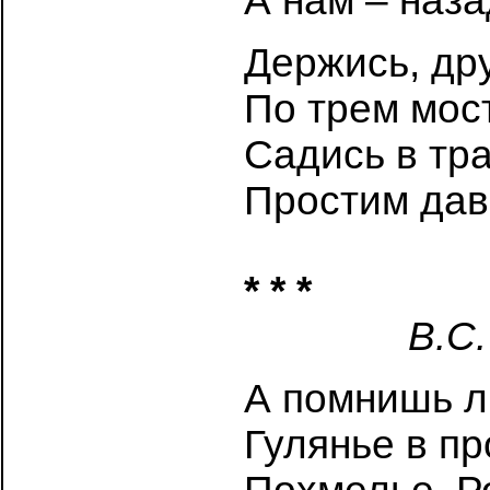
А нам – наза
Держись, дру
По трем мос
Садись в тр
Простим дав
* * *
В.С.
А помнишь л
Гулянье в п