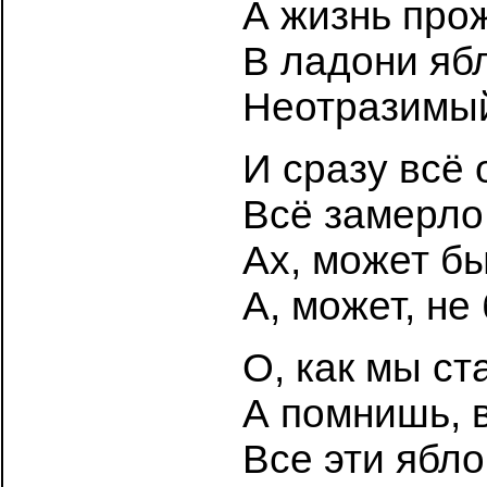
А жизнь прож
В ладони яб
Неотразимый
И сразу всё 
Всё замерл
Ах, может б
А, может, не
О, как мы с
А помнишь, в
Все эти ябло