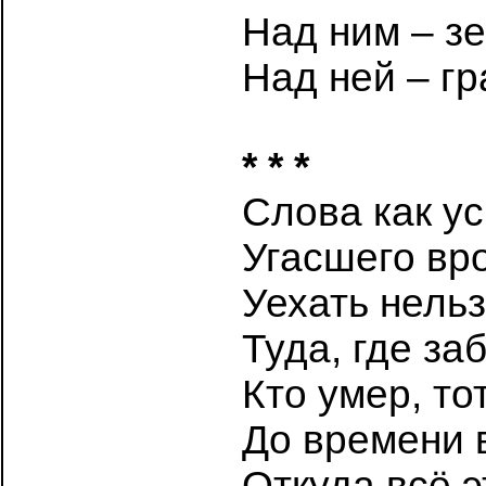
Над ним – з
Над ней – гр
* * *
Слова как у
Угасшего вро
Уехать нельз
Туда, где за
Кто умер, то
До времени 
Откуда всё э