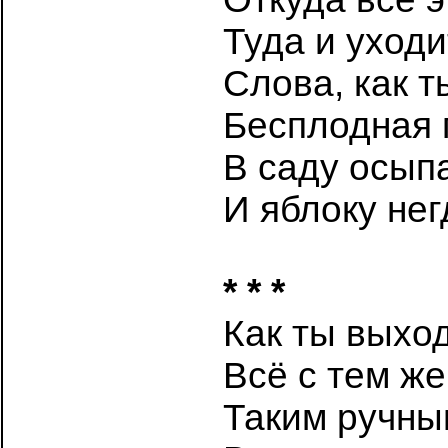
Туда и уходи
Слова, как 
Бесплодная 
В саду осып
И яблоку нег
* * *
Как ты выхо
Всё с тем ж
Таким ручны