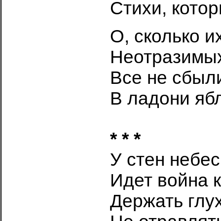
Стихи, кото
О, сколько и
Неотразимых
Все не сбыл
В ладони яб
* * *
У стен небе
Идет война к
Держать глу