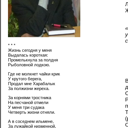
Ж
у
с
* * *
Жизнь сегодня у меня
Выдалась короткая:
Промелькнула за полдня
Рыболовной лодкою.
Где не молкнет чайки крик
У крутого берега,
Продал мне Харабалык
д
За полжизни жереха.
С
За корнями тростника
Р
На песчаной отмели
п
У меня три судака
Т
Четверть жизни отняли.
(
А в соседнем ильмене,
О
За лужайкой низменной,