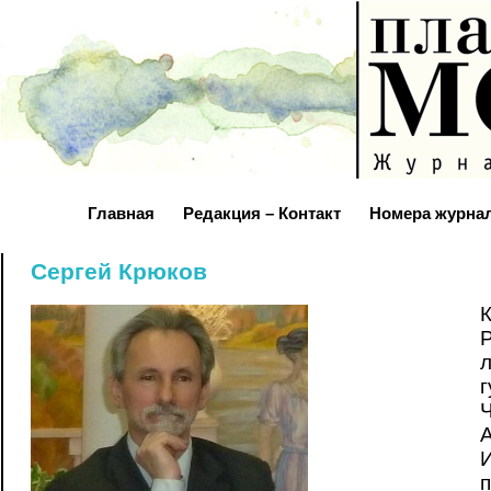
Главная
Редакция – Контакт
Номера журна
Сергей Крюков
Р
И
п