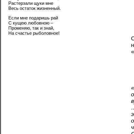
Растерзали щуки мне
Весь остаток жизненный.
Если мне подаришь рай
С кущею любовною –
Променяю, так и знай,
На счастье рыболовное!
С
н
«
о
С