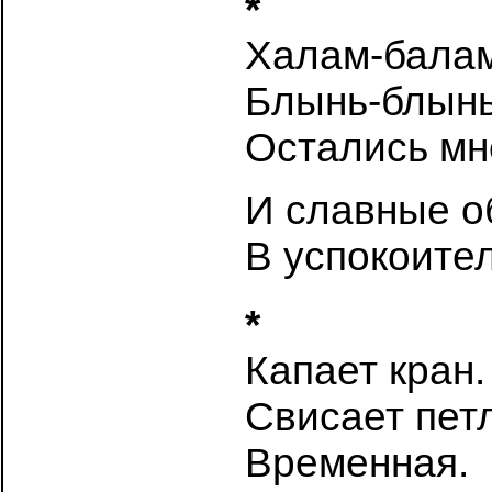
*
Халам-бала
Блынь-блын
Остались мн
И славные о
В успокоите
*
Капает кран.
Свисает пет
Временная.