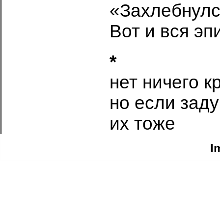
«Захлебнулс
Вот и вся э
*
нет ничего к
но если зад
их тоже
I