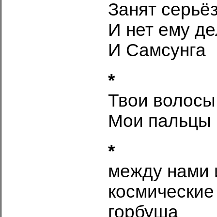
Занят серьё
И нет ему д
И Самсунга
*
Твои волосы
Мои пальцы
*
между нами 
космические
горбуша