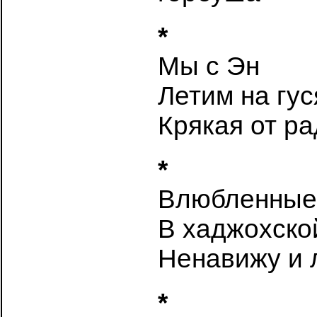
*
Мы с Эн
Летим на гус
Крякая от р
*
Влюбленные
В хаджохско
Ненавижу и
*