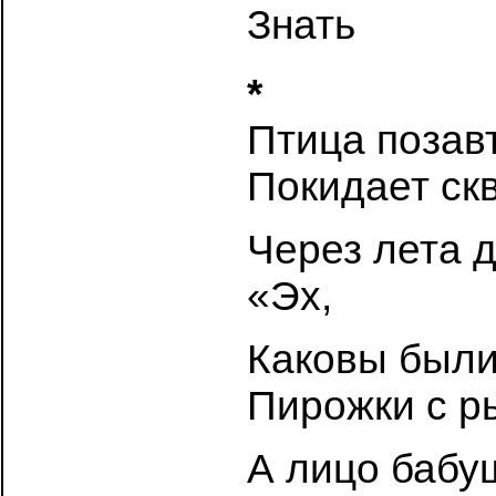
Знать
*
Птица позав
Покидает ск
Через лета 
«Эх,
Каковы был
Пирожки с р
А лицо бабу