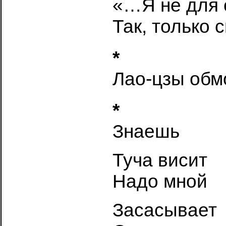
«…Я не для 
Так, только 
*
Лао-цзы обм
*
Знаешь
Туча висит
Надо мной
Засасывает