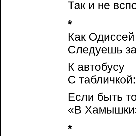
Так и не всп
*
Как Одиссей
Следуешь за
К автобусу
С табличкой
Если быть т
«В Хамышки
*