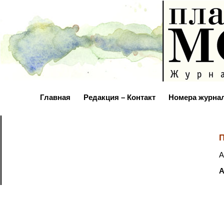
Главная
Редакция – Контакт
Номера журна
П
А
А