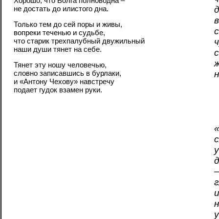
Хорошо, что Волга полноводна –
не достать до илистого дна.
Только тем до сей поры и живы,
вопреки теченью и судьбе,
что старик трехпалубный двужильный
наши души тянет на себе.
Тянет эту ношу человечью,
словно записавшись в бурлаки,
и «Антону Чехову» навстречу
подает гудок взамен руки.
д