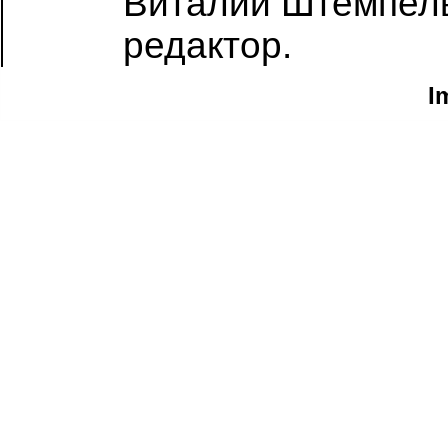
Виталий Штемпель,
редактор.
I