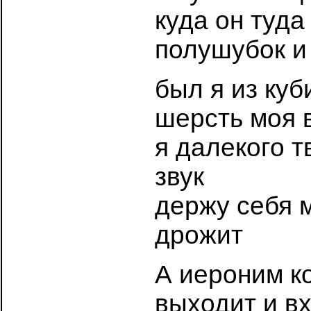
куда он туда
полушубок и
был я из куб
шерсть моя 
я далекого 
звук
держу себя м
дрожит
А иероним к
выходит и вх