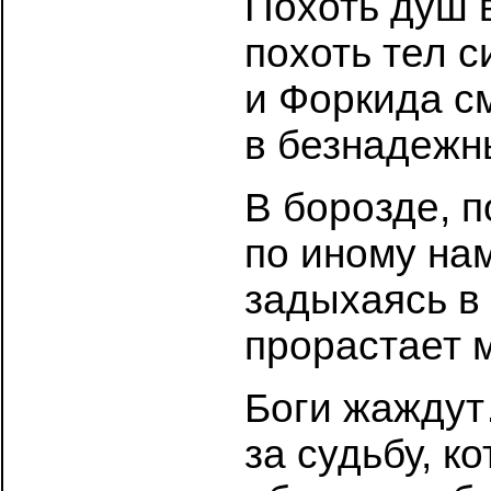
Похоть душ в
похоть тел с
и Форкида см
в безнадежн
В борозде, 
по иному нам
задыхаясь в
прорастает 
Боги жаждут
за судьбу, к