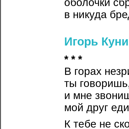
оболочки сб
в никуда бр
Игорь Кун
* * *
В горах нез
ты говоришь
и мне звони
мой друг ед
К тебе не ск