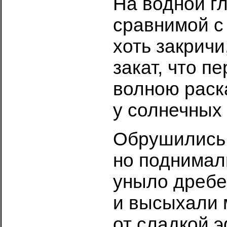
На водной г
сравнимой с
хоть закричи
закат, что п
волною раск
у солнечных
Обрушились
но поднимал
уныло дребе
и высыхали 
от сладкой 