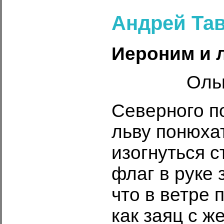
Андрей Та
Иероним и 
Оль
Северного п
льву понюха
изогнуться с
флаг в руке
что в ветре 
как заяц с ж