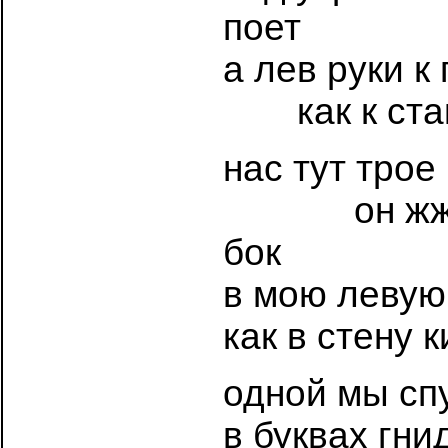
поет
а лев руки к
……
как к ст
нас тут трое
………..
он ж
бок
в мою левую
как в стену 
одной мы сп
в буквах гни