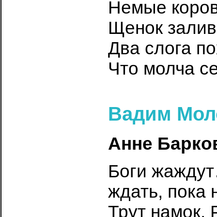
Немые коров
Щенок залив
Два слога по
Что молча с
Вадим Мо
Анне Барко
Боги жаждут
ждать, пока 
Трут намок. 