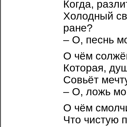
Когда, разли
Холодный св
ране?
– О, песнь м
О чём солжё
Которая, душ
Совьёт мечт
– О, ложь мо
О чём смолч
Что чистую 