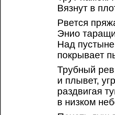
Вязнут в пло
Рвется пряжа
Энио таращи
Над пустыне
покрывает п
Трубный рев
и плывет, уг
раздвигая т
в низком неб