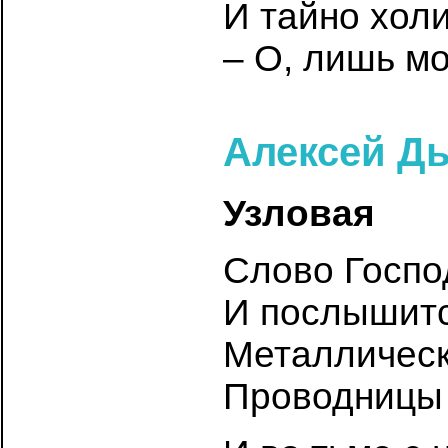
И тайно хол
– О, лишь м
Алексей Д
Узловая
Слово Госпо
И послышитс
Металлически
Проводницы 