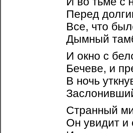
И во тьме с
Перед долги
Все, что был
Дымный тамб
И окно с бел
Бечеве, и п
В ночь уткн
Заслонивший
Странный ми
Он увидит и с