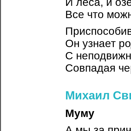
И леса, и оз
Все что можн
Приспособив 
Он узнает р
С неподвижн
Совпадая че
Михаил Св
Муму
А мы за при