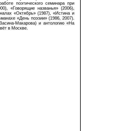
работе поэтического семинара при
00), «Говорящие названья» (2006),
налах «Октябрь» (1987), «Истина и
ьманахе «День поэзии» (1986, 2007).
Васина-­Макарова) и антологию «На
вёт в Москве.