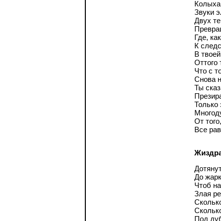
Колыха
Звуки э
Двух т
Превращ
Где, ка
К следс
В твоей
Оттого 
Что с т
Снова н
Ты сказ
Презира
Только 
Многод
От того
Все рав
Жиздр
Дотяну
До жарк
Чтоб на
Злая ре
Сколько
Сколько
Под ду