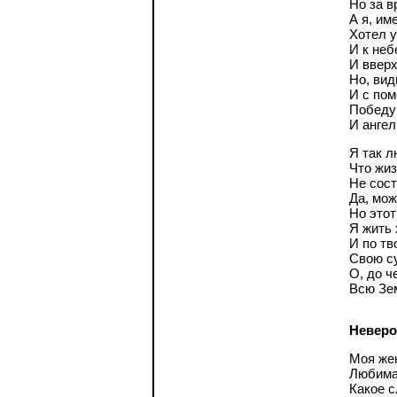
Но за в
А я, им
Хотел у
И к неб
И вверх
Но, вид
И с по
Победу
И ангел
Я так л
Что жиз
Не сост
Да, мож
Но этот
Я жить 
И по тв
Свою су
О, до ч
Всю Зе
Неверо
Моя же
Любима
Какое с