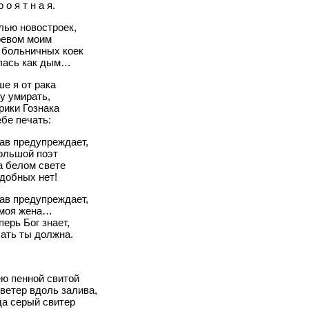
р о я т н а я.
лью новостроек,
ревом моим
 больничных коек
лась как дым…
е я от рака
у умирать,
рики Гознака
бе печать:
ав предупреждает,
ольшой поэт
а белом свете
добных нет!
ав предупреждает,
 моя жена…
перь Бог знает,
ать ты должна.
ю пенной свитой
ветер вдоль залива,
да серый свитер