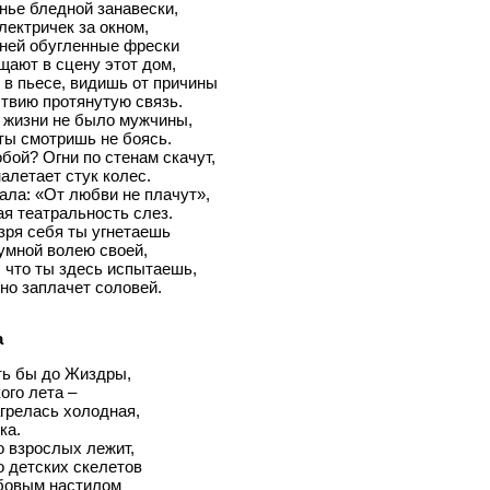
нье бледной занавески,
лектричек за окном,
еней обугленные фрески
ают в сцену этот дом,
к в пьесе, видишь от причины
твию протянутую связь.
 жизни не было мужчины,
ты смотришь не боясь.
обой? Огни по стенам скачут,
алетает стук колес.
ала: «От любви не плачут»,
я театральность слез.
зря себя ты угнетаешь
умной волею своей,
, что ты здесь испытаешь,
но заплачет соловей.
а
ть бы до Жиздры,
ого лета –
грелась холодная,
ка.
 взрослых лежит,
 детских скелетов
бовым настилом