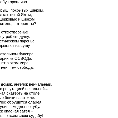
ебу торопливо.
крыш, покрытых цинком,
лках тихой Ялты,
церковью и цирком
иятель, потерял ты?
 стихотворенье
в угробить душу.
стическом паренье
прыгают на сушу.
сательном буксире
парни из ОСВОДа.
нет в этом мире
ней, чем свобода.
домик, ангелок венчальный,
 с репутацией печальной…
ая скатерть на столе,
е блики на стекле.
лес обрушится слабея.
усишь медленно губу.
 ж опасная затея –
ь во всем свою судьбу!