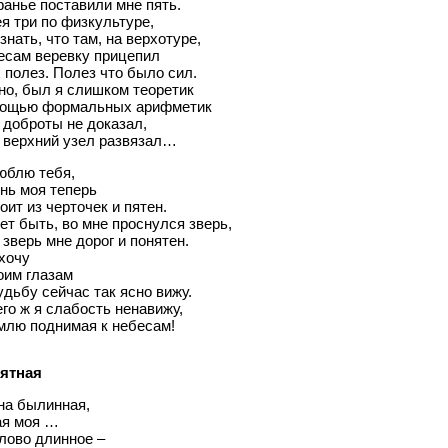
ранье поставили мне пять.
ея три по физкультуре,
знать, что там, на верхотуре,
есам веревку прицепил
 полез. Полез что было сил.
но, был я слишком теоретик
мощью формальных арифметик
 доброты не доказал,
 верхний узел развязал…
юблю тебя,
нь моя теперь
оит из черточек и пятен.
ет быть, во мне проснулся зверь,
 зверь мне дорог и понятен.
хочу
оим глазам
дьбу сейчас так ясно вижу.
его ж я слабость ненавижу,
млю поднимая к небесам!
ятная
на былинная,
я моя …
лово длинное –