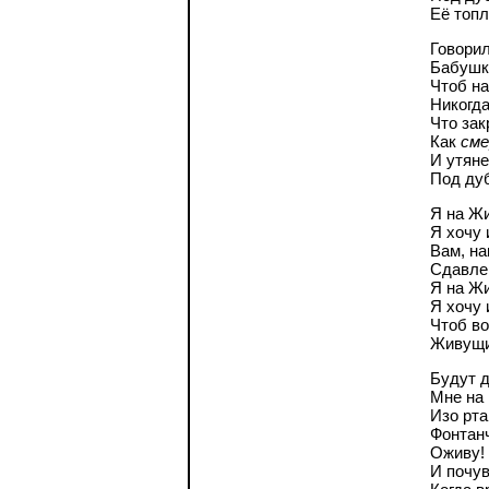
Её топл
Говорил
Бабушк
Чтоб н
Никогда
Что зак
Как
см
И утяне
Под ду
Я на Жи
Я хочу 
Вам, на
Сдавле
Я на Жи
Я хочу 
Чтоб во
Живущи
Будут д
Мне на 
Изо рта
Фонтан
Оживу!
И почу