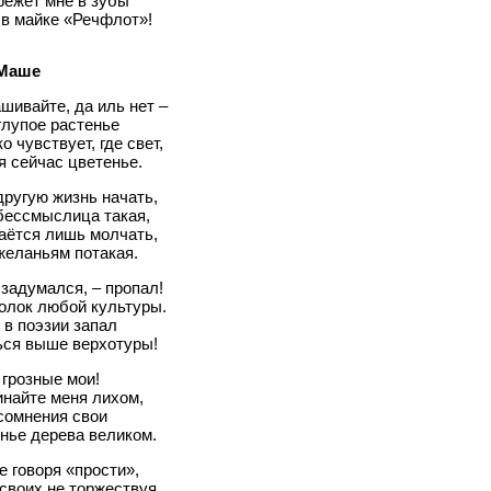
режет мне в зубы
 в майке «Речфлот»!
 Маше
шивайте, да иль нет –
глупое растенье
ко чувствует, где свет,
я сейчас цветенье.
ругую жизнь начать,
бессмыслица такая,
аётся лишь молчать,
желаньям потакая.
о задумался, – пропал!
олок любой культуры.
 в поэзии запал
ься выше верхотуры!
 грозные мои!
найте меня лихом,
сомнения свои
нье дерева великом.
не говоря «прости»,
своих не торжествуя,