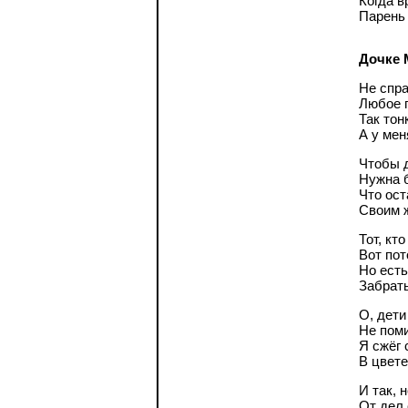
Когда в
Парень
Дочке
Не спра
Любое 
Так тон
А у мен
Чтобы д
Нужна 
Что ост
Своим 
Тот, кт
Вот пот
Но есть
Забрат
О, дети
Не поми
Я сжёг 
В цвете
И так, 
От дел 