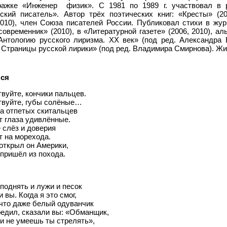
ажке «Инженер ­ физик». С 1981 по 1989 г. участвовал в 
ский писатель». Автор трёх поэтических книг: «Кресты» (20
2010), член Союза писателей России. Публиковал стихи в жур
современник» (2010), в «Литературной газете» (2006, 2010), ал
нтологию русского лиризма. XX век» (под ред. Александра 
 Страницы русской лирики» (под ред. Владимира Смирнова). Жи
ся
вуйте, кончики пальцев.
твуйте, губы солёные…
а отпетых скитальцев
т глаза удивлённые.
 слёз и доверия
 на морехода.
 открыл он Америки,
пришёл из похода.
поднять и лужи и песок
 вы. Когда я это смог,
 что даже белый одуванчик
едил, сказали вы: «Обманщик,
и не умеешь ты стрелять»,