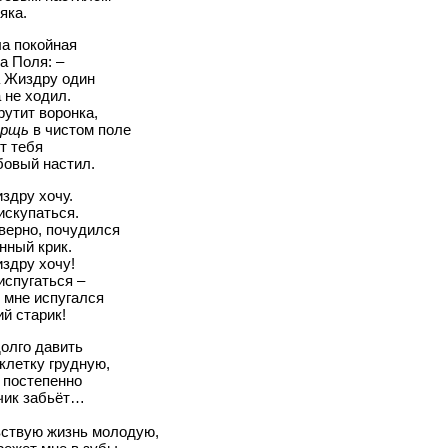
яка.
а покойная
а Поля: –
а Жиздру один
 не ходил.
рутит воронка,
ерщь
в чистом поле
т тебя
бовый настил.
здру хочу.
искупаться.
верно, почудился
нный крик.
здру хочу!
испугаться –
 мне испугался
й старик!
олго давить
клетку грудную,
 постепенно
чик забьёт…
вствую жизнь молодую,