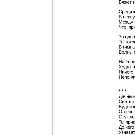
Вяжет н
Среди 
В переу
Между 
Что, пр
За одно
Ты гото
В гимна
Волны 
На спа
Ходят 
Ничего 
Непонят
* * *
Дачный 
Сватья
Будничн
Огненны
Стук ко
Ты прик
До чего
Узнават