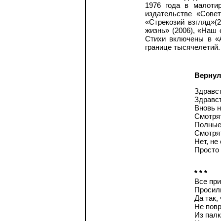
1976 года в малотир
издательстве «Совет
«Стрекозий взгляд»(
жизнь» (2006), «Наш 
Стихи включены в «А
границе тысячелетий.
Вернул
Здравст
Здравс
Вновь н
Смотря
Полные
Смотрят
Нет, не
Просто 
* * *
Все при
Просили
Да так,
Не повр
Из палк