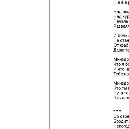
Н е в е 
Над пы
Над ку
Печаль
Развея
И больш
Не стан
От фаб
Дарю те
Минздр
Что я б
И что н
Тебе по
Минздр
Что ты
Ну, а те
Что дел
* * *
Со свое
Бродит 
Непого