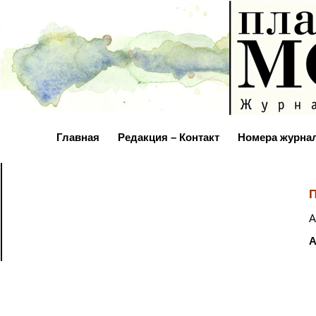
Главная
Редакция – Контакт
Номера журна
П
А
А