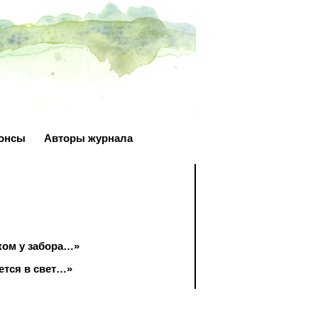
онсы
Авторы журнала
ком у забора…»
ется в свет…»