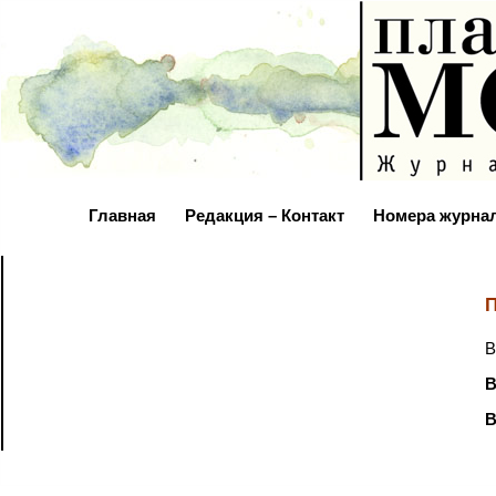
Главная
Редакция – Контакт
Номера журна
П
В
В
В