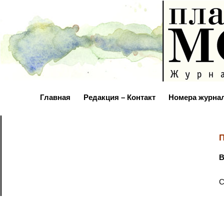
Главная
Редакция – Контакт
Номера журна
П
В
С