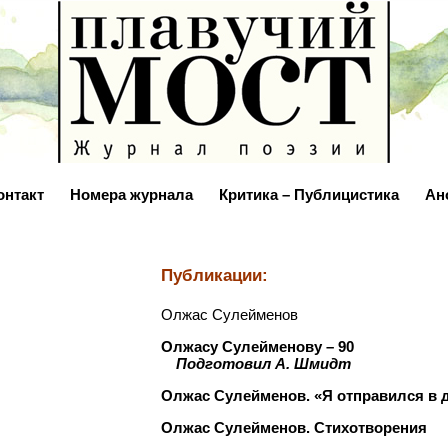
онтакт
Номера журнала
Критика – Публицистика
Ан
Публикации:
Олжас Сулейменов
Олжасу Сулейменову – 90
…
Подготовил А. Шмидт
Олжас Сулейменов. «Я отправился в 
Олжас Сулейменов. Стихотворения